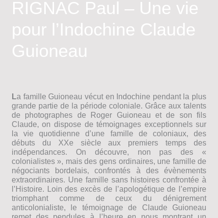
RIGNAC Paul – Une vie
chez
les
pour l’Indochine Claude
Viets
Guioneau
L
a famille Guioneau vécut en Indochine pendant la plus
grande partie de la période coloniale. Grâce aux talents
de photographes de Roger Guioneau et de son fils
Claude, on dispose de témoignages exceptionnels sur
la vie quotidienne d’une famille de coloniaux, des
débuts du XXe siècle aux premiers temps des
indépendances. On découvre, non pas des «
colonialistes », mais des gens ordinaires, une famille de
négociants bordelais, confrontés à des évènements
extraordinaires. Une famille sans histoires confrontée à
l’Histoire. Loin des excès de l’apologétique de l’empire
triomphant comme de ceux du dénigrement
anticolonialiste, le témoignage de Claude Guioneau
remet des pendules à l’heure en nous montrant un