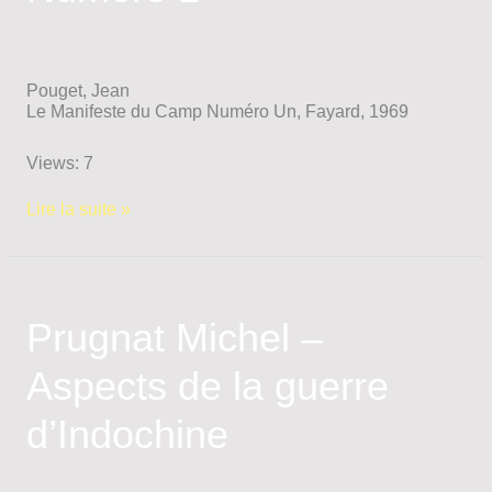
Pouget, Jean
Le Manifeste du Camp Numéro Un, Fayard, 1969
Views: 7
Pouget
Lire la suite »
Jean
–
Le
Manifeste
du
Prugnat Michel –
Camp
Numéro
Aspects de la guerre
1
d’Indochine