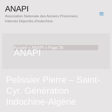
Aller
ANAPI
au
contenu
Association Nationale des Anciens Prisonniers
Internés Déportés d'Indochine
Accueil
ANAPI
Page 26
ANAPI
Pelissier Pierre – Saint-
Cyr. Génération
Indochine-Algérie