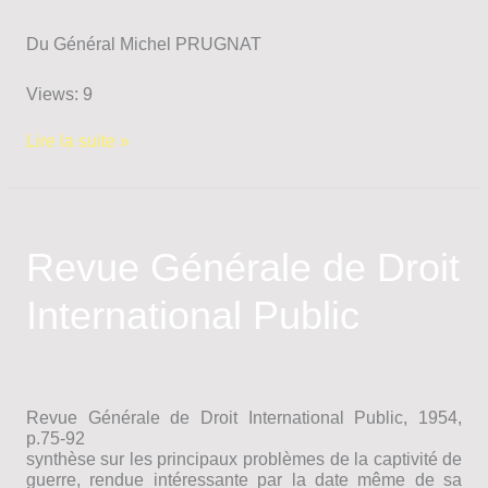
Du Général Michel PRUGNAT
Views: 9
Prugnat
Lire la suite »
Michel
–
Aspects
de
la
Revue Générale de Droit
guerre
d’Indochine
International Public
Revue Générale de Droit International Public, 1954,
p.75-92
synthèse sur les principaux problèmes de la captivité de
guerre, rendue intéressante par la date même de sa