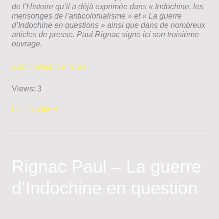
de l’Histoire qu’il a déjà exprimée dans « Indochine, les
mensonges de l’anticolonialisme » et « La guerre
d’Indochine en questions » ainsi que dans de nombreux
articles de presse. Paul Rignac signe ici son troisième
ouvrage.
Commander ce livre !
Views: 3
RIGNAC
Lire la suite »
Paul
–
Une
vie
pour
Rignac Paul – La guerre
l’Indochine
Claude
d’Indochine en question
Guioneau