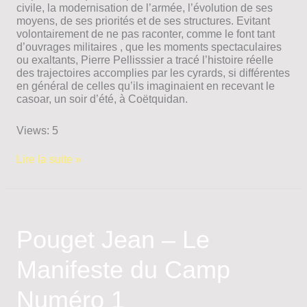
civile, la modernisation de l’armée, l’évolution de ses
moyens, de ses priorités et de ses structures. Evitant
volontairement de ne pas raconter, comme le font tant
d’ouvrages militaires , que les moments spectaculaires
ou exaltants, Pierre Pellisssier a tracé l’histoire réelle
des trajectoires accomplies par les cyrards, si différentes
en général de celles qu’ils imaginaient en recevant le
casoar, un soir d’été, à Coëtquidan.
Views: 5
Pelissier
Lire la suite »
Pierre
–
Saint-
Cyr.
Génération
Pouget Jean – Le
Indochine-
Algérie
Manifeste du Camp
Numéro 1