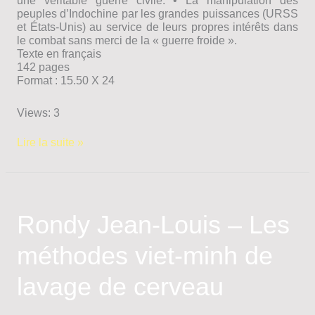
une véritable guerre civile. • La manipulation des
peuples d’Indochine par les grandes puissances (URSS
et États-Unis) au service de leurs propres intérêts dans
le combat sans merci de la « guerre froide ».
Texte en français
142 pages
Format : 15.50 X 24
Views: 3
Rignac
Lire la suite »
Paul
–
La
guerre
d’Indochine
Rondy Jean-Louis – Les
en
question
méthodes viet-minh de
lavage de cerveau