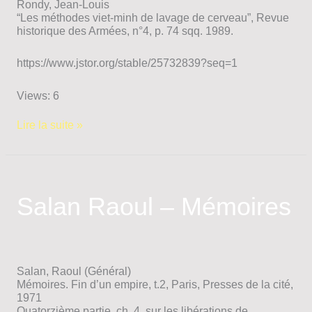
Rondy, Jean-Louis
“Les méthodes viet-minh de lavage de cerveau”, Revue
historique des Armées, n°4, p. 74 sqq. 1989.
https://www.jstor.org/stable/25732839?seq=1
Views: 6
Rondy
Lire la suite »
Jean-
Louis
–
Les
méthodes
Salan Raoul – Mémoires
viet-
minh
de
lavage
de
cerveau
Salan, Raoul (Général)
Mémoires. Fin d’un empire, t.2, Paris, Presses de la cité,
1971
Quatorzième partie, ch. 4, sur les libérations de