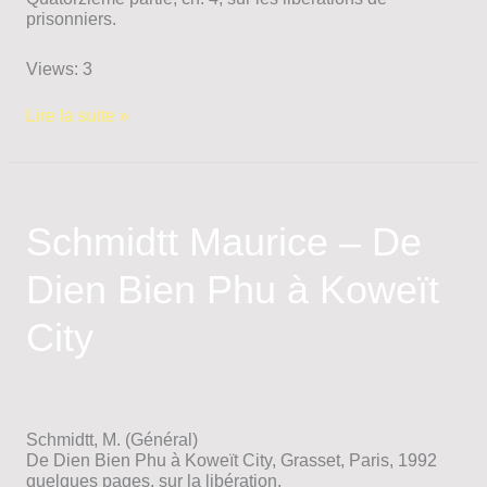
prisonniers.
Views: 3
Salan
Lire la suite »
Raoul
–
Mémoires
Schmidtt Maurice – De
Dien Bien Phu à Koweït
City
Schmidtt, M. (Général)
De Dien Bien Phu à Koweït City, Grasset, Paris, 1992
quelques pages, sur la libération.