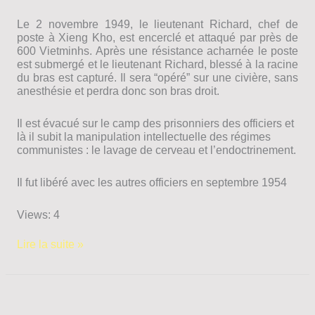
Le 2 novembre 1949, le lieutenant Richard, chef de
poste à Xieng Kho, est encerclé et attaqué par près de
600 Vietminhs. Après une résistance acharnée le poste
est submergé et le lieutenant Richard, blessé à la racine
du bras est capturé. Il sera “opéré” sur une civière, sans
anesthésie et perdra donc son bras droit.
Il est évacué sur le camp des prisonniers des officiers et
là il subit la manipulation intellectuelle des régimes
communistes : le lavage de cerveau et l’endoctrinement.
Il fut libéré avec les autres officiers en septembre 1954
Views: 4
Richard
Lire la suite »
Pierre
–
Cinq
ans
prisonnier