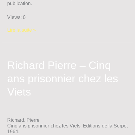
publication.
Views: 0
Revue
Lire la suite »
Générale
de
Droit
International
Public
Richard Pierre – Cinq
ans prisonnier chez les
Viets
Richard, Pierre
Cinq ans prisonnier chez les Viets, Editions de la Serpe,
1964.