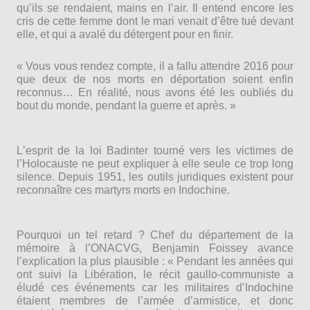
quʼils se rendaient, mains en lʼair. Il entend encore les
cris de cette femme dont le mari venait dʼêtre tué devant
elle, et qui a avalé du détergent pour en finir.
« Vous vous rendez compte, il a fallu attendre 2016 pour
que deux de nos morts en déportation soient enfin
reconnus… En réalité, nous avons été les oubliés du
bout du monde, pendant la guerre et après. »
Lʼesprit de la loi Badinter tourné vers les victimes de
lʼHolocauste ne peut expliquer à elle seule ce trop long
silence. Depuis 1951, les outils juridiques existent pour
reconnaître ces martyrs morts en Indochine.
Pourquoi un tel retard ? Chef du département de la
mémoire à lʼONACVG, Benjamin Foissey avance
lʼexplication la plus plausible : « Pendant les années qui
ont suivi la Libération, le récit gaullo-communiste a
éludé ces événements car les militaires dʼIndochine
étaient membres de lʼarmée dʼarmistice, et donc