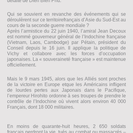
défaite de Dien Bien Phu.
Qui se souvient en revanche des événements qui se
déroulèrent sur ce territoirefrançais dʼAsie du Sud-Est au
cours de la seconde guerre mondiale ?
Après lʼarmistice du 22 juin 1940, lʼamiral Jean Decoux
est nommé gouverneur général de lʼIndochine française
(Vietnam, Laos, Cambodge) par Pétain, président du
Conseil depuis le 16 juin. Il applique la politique de
Vichy et collabore avec les forces dʼoccupation
japonaises. La « souveraineté française » est maintenue
officiellement.
Mais le 9 mars 1945, alors que les Alliés sont proches
de la victoire en Europe etque les Américains infligent
de lourdes pertes aux Japonais dans le Pacifique,
lʼempereur Hirohito ordonne à ses troupes de prendre le
contrôle de lʼIndochine où vivent alors environ 40 000
Français, dont 18 000 militaires.
En moins de quarante-huit heures, 2 650 soldats
français perdront la vie, tués au combat ou massacrés –