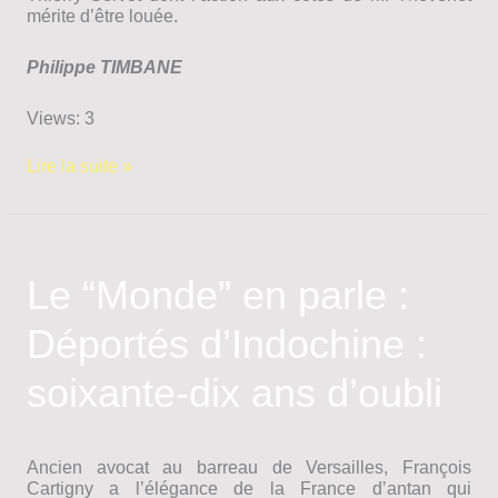
mérite d’être louée.
Philippe TIMBANE
Views: 3
Voyage
Lire la suite »
Mémoriel
de
la
délégation
de
Le “Monde” en parle :
l’ANAPI
(suite
Déportés d’Indochine :
de
l’article
sur
soixante-dix ans d’oubli
la
chapelle
de
That
Ancien avocat au barreau de Versailles, François
Ké)
Cartigny a lʼélégance de la France dʼantan qui