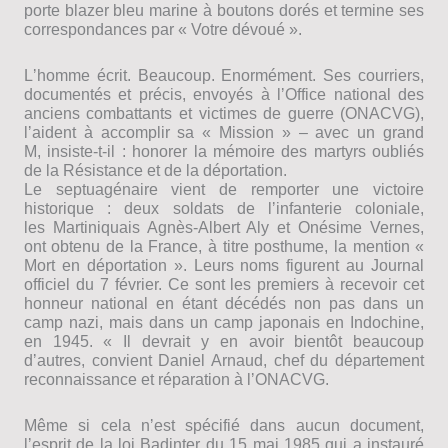
porte blazer bleu marine à boutons dorés et termine ses
correspondances par « Votre dévoué ».
Lʼhomme écrit. Beaucoup. Enormément. Ses courriers,
documentés et précis, envoyés à lʼOffice national des
anciens combattants et victimes de guerre (ONACVG),
lʼaident à accomplir sa « Mission » – avec un grand
M, insiste-t-il : honorer la mémoire des martyrs oubliés
de la Résistance et de la déportation.
Le septuagénaire vient de remporter une victoire
historique : deux soldats de lʼinfanterie coloniale,
les Martiniquais Agnès-Albert Aly et Onésime Vernes,
ont obtenu de la France, à titre posthume, la mention «
Mort en déportation ». Leurs noms figurent au Journal
officiel du 7 février. Ce sont les premiers à recevoir cet
honneur national en étant décédés non pas dans un
camp nazi, mais dans un camp japonais en Indochine,
en 1945. « Il devrait y en avoir bientôt beaucoup
dʼautres, convient Daniel Arnaud, chef du département
reconnaissance et réparation à lʼONACVG.
Même si cela nʼest spécifié dans aucun document,
lʼesprit de la loi Badinter du 15 mai 1985 qui a instauré