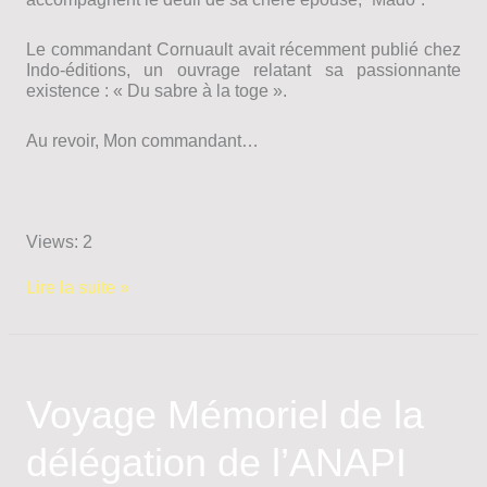
Le commandant Cornuault avait récemment publié chez
Indo-éditions, un ouvrage relatant sa passionnante
existence : « Du sabre à la toge ».
Au revoir, Mon commandant…
Views: 2
Décès
Lire la suite »
du
commandant
Jean
Cornuault
Voyage Mémoriel de la
délégation de l’ANAPI