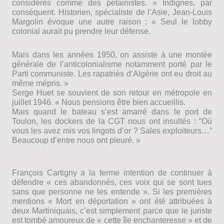
considérés comme des pétainistes. » Indignes, par
conséquent. Historien, spécialiste de lʼAsie, Jean-Louis
Margolin évoque une autre raison : « Seul le lobby
colonial aurait pu prendre leur défense.
Mais dans les années 1950, on assiste à une montée
générale de lʼanticolonialisme notamment porté par le
Parti communiste. Les rapatriés dʼAlgérie ont eu droit au
même mépris. »
Serge Huet se souvient de son retour en métropole en
juillet 1946. « Nous pensions être bien accueillis.
Mais quand le bateau sʼest amarré dans le port de
Toulon, les dockers de la CGT nous ont insultés : “Où
vous les avez mis vos lingots dʼor ? Sales exploiteurs…”
Beaucoup dʼentre nous ont pleuré. »
François Cartigny a la ferme intention de continuer à
défendre « ces abandonnés, ces voix qui se sont tues
sans que personne ne les entende ». Si les premières
mentions « Mort en déportation » ont été attribuées à
deux Martiniquais, cʼest simplement parce que le juriste
est tombé amoureux de « cette île enchanteresse » et de