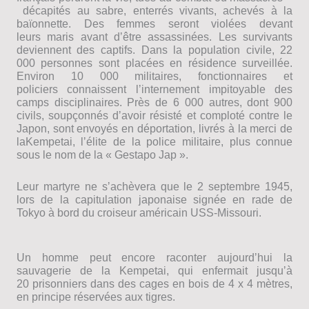
décapités au sabre, enterrés vivants, achevés à la
baïonnette. Des femmes seront violées devant
leurs maris avant dʼêtre assassinées. Les survivants
deviennent des captifs. Dans la population civile, 22
000 personnes sont placées en résidence surveillée.
Environ 10 000 militaires, fonctionnaires et
policiers connaissent lʼinternement impitoyable des
camps disciplinaires. Près de 6 000 autres, dont 900
civils, soupçonnés dʼavoir résisté et comploté contre le
Japon, sont envoyés en déportation, livrés à la merci de
laKempetai, lʼélite de la police militaire, plus connue
sous le nom de la « Gestapo Jap ».
Leur martyre ne sʼachèvera que le 2 septembre 1945,
lors de la capitulation japonaise signée en rade de
Tokyo à bord du croiseur américain USS-Missouri.
Un homme peut encore raconter aujourdʼhui la
sauvagerie de la Kempetai, qui enfermait jusquʼà
20 prisonniers dans des cages en bois de 4 x 4 mètres,
en principe réservées aux tigres.