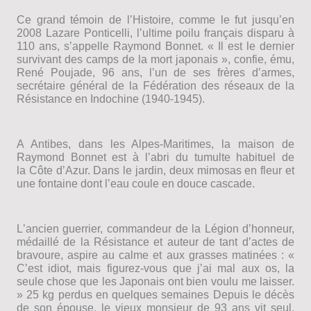
Ce grand témoin de lʼHistoire, comme le fut jusquʼen
2008 Lazare Ponticelli, lʼultime poilu français disparu à
110 ans, sʼappelle Raymond Bonnet. « Il est le dernier
survivant des camps de la mort japonais », confie, ému,
René Poujade, 96 ans, lʼun de ses frères dʼarmes,
secrétaire général de la Fédération des réseaux de la
Résistance en Indochine (1940-1945).
A Antibes, dans les Alpes-Maritimes, la maison de
Raymond Bonnet est à lʼabri du tumulte habituel de
la Côte dʼAzur. Dans le jardin, deux mimosas en fleur et
une fontaine dont lʼeau coule en douce cascade.
Lʼancien guerrier, commandeur de la Légion dʼhonneur,
médaillé de la Résistance et auteur de tant dʼactes de
bravoure, aspire au calme et aux grasses matinées : «
Cʼest idiot, mais figurez-vous que jʼai mal aux os, la
seule chose que les Japonais ont bien voulu me laisser.
» 25 kg perdus en quelques semaines Depuis le décès
de son épouse, le vieux monsieur de 93 ans vit seul,