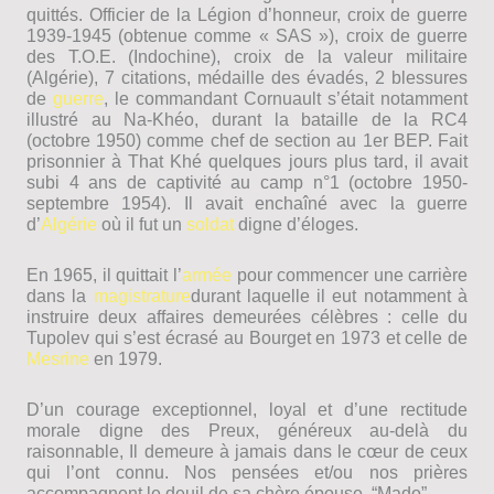
quittés. Officier de la Légion d’honneur, croix de guerre
1939-1945 (obtenue comme « SAS »), croix de guerre
des T.O.E. (Indochine), croix de la valeur militaire
(Algérie), 7 citations, médaille des évadés, 2 blessures
de
guerre‬
, le comma
ndant Cornuault s’était notamment
illustré au Na-Khéo, durant la bataille de la RC4
(octobre 1950) comme chef de section au 1er BEP. Fait
prisonnier à That Khé quelques jours plus tard, il avait
subi 4 ans de captivité au camp n°1 (octobre 1950-
septembre 1954). Il avait enchaîné avec la guerre
d’
Algérie‬
où il fut un
soldat‬
digne d’éloges.
En 1965, il quittait l’
armée‬
pour commencer une carrière
dans la
magistrature‬
durant laquelle il eut notamment à
instruire deux affaires demeurées célèbres : celle du
Tupolev qui s’est écrasé au Bourget en 1973 et celle de
Mesrine‬
en 1979.
D’un courage exceptionnel, loyal et d’une rectitude
morale digne des Preux, généreux au-delà du
raisonnable, Il demeure à jamais dans le cœur de ceux
qui l’ont connu. Nos pensées et/ou nos prières
accompagnent le deuil de sa chère épouse, “Mado”.