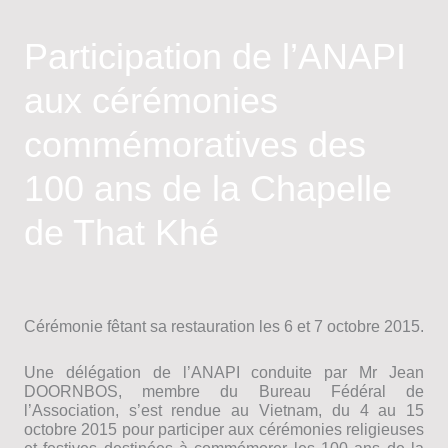
2015
28e
Participation de l’ANAPI
Congrès
National
aux cérémonies
de
l’ANAPI
à
commémoratives des
Chalon
sur
100 ans de la Chapelle
Saône
de That Khé
Cérémonie fêtant sa restauration les 6 et 7 octobre 2015.
Une délégation de l’ANAPI conduite par Mr Jean
DOORNBOS, membre du Bureau Fédéral de
l’Association, s’est rendue au Vietnam, du 4 au 15
octobre 2015 pour participer aux cérémonies religieuses