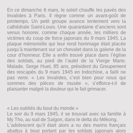
En ce dimanche 6 mars, le soleil chauffe les pavés des
Invalides à Paris. Il règne comme un avant-goût de
printemps. Un petit groupe avance lentement vers la
cathédrale Saint-Louis. Une quarantaine dʼanciens sont
venus honorer, comme chaque année, les milliers de
victimes du coup de force japonais du 9 mars 1945. La
plaque mémorielle qui leur rend hommage était placée
jusquʼà maintenant sur un chevalet dans la galerie de la
cour dʼhonneur. Elle a enfin trouvé place dans lʼéglise
des soldats, au pied de lʼautel de la Vierge Marie.
Malade, Serge Huet, 85 ans, président du Groupement
des rescapés du 9 mars 1945 en Indochine, a failli ne
pas venir. « Les Invalides, cʼest bien pour nous qui
sommes des pièces de musée », sʼefforce-t-il de
plaisanter malgré la douleur qui le fait grimacer.
« Les oubliés du bout du monde »
Le soir du 9 mars 1945, il se trouvait avec sa famille à
My Tho, au sud de Saïgon, dans le delta du Mékong.
Lʼadolescent quʼil était alors a vu des marins français
abattus à bout portant par les soldats japonais alors