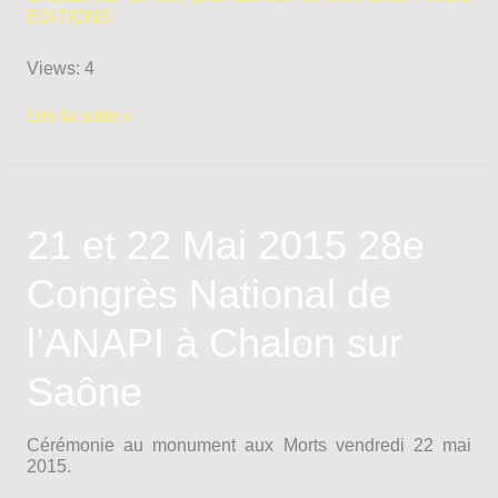
EDITIONS
Views: 4
Vollaire
Lire la suite »
Jacques
–
Deux
ans
de
21 et 22 Mai 2015 28e
KA
NHA
Congrès National de
l’ANAPI à Chalon sur
Saône
Cérémonie au monument aux Morts vendredi 22 mai
2015.