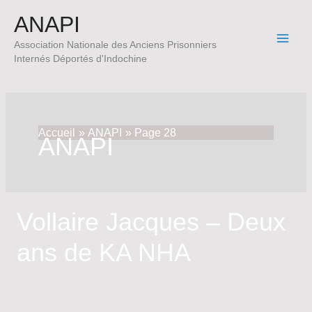
Aller
ANAPI
au
contenu
Association Nationale des Anciens Prisonniers
Internés Déportés d'Indochine
Accueil
ANAPI
Page 28
ANAPI
Vollaire Jacques – Deux
ans de KA NHA