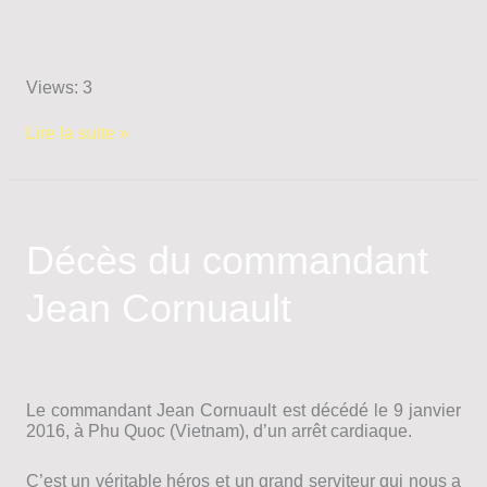
Views: 3
Participation
Lire la suite »
de
l’ANAPI
aux
cérémonies
commémoratives
Décès du commandant
des
100
Jean Cornuault
ans
de
la
Chapelle
de
That
Le commandant Jean Cornuault est décédé le 9 janvier
Khé
2016, à Phu Quoc (Vietnam), d’un arrêt cardiaque.
C’est un véritable héros et un grand serviteur qui nous a