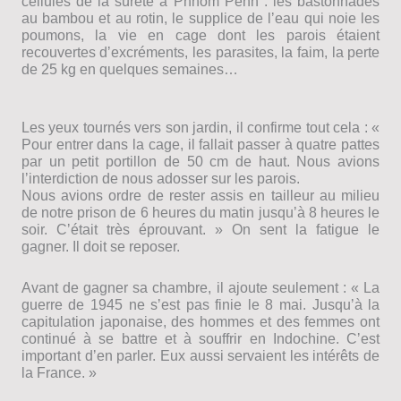
cellules de la sûreté à Phnom Penh : les bastonnades
au bambou et au rotin, le supplice de lʼeau qui noie les
poumons, la vie en cage dont les parois étaient
recouvertes dʼexcréments, les parasites, la faim, la perte
de 25 kg en quelques semaines…
Les yeux tournés vers son jardin, il confirme tout cela : «
Pour entrer dans la cage, il fallait passer à quatre pattes
par un petit portillon de 50 cm de haut. Nous avions
lʼinterdiction de nous adosser sur les parois.
Nous avions ordre de rester assis en tailleur au milieu
de notre prison de 6 heures du matin jusquʼà 8 heures le
soir. Cʼétait très éprouvant. » On sent la fatigue le
gagner. Il doit se reposer.
Avant de gagner sa chambre, il ajoute seulement : « La
guerre de 1945 ne sʼest pas finie le 8 mai. Jusquʼà la
capitulation japonaise, des hommes et des femmes ont
continué à se battre et à souffrir en Indochine. Cʼest
important dʼen parler. Eux aussi servaient les intérêts de
la France. »