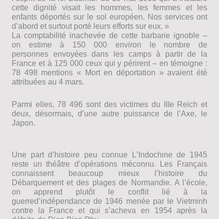
cette dignité visait les hommes, les femmes et les
enfants déportés sur le sol européen. Nos services ont
dʼabord et surtout porté leurs efforts sur eux. »
La comptabilité inachevée de cette barbarie ignoble –
on estime à 150 000 environ le nombre de
personnes envoyées dans les camps à partir de la
France et à 125 000 ceux qui y périrent – en témoigne :
78 498 mentions « Mort en déportation » avaient été
attribuées au 4 mars.
Parmi elles, 78 496 sont des victimes du IIIe Reich et
deux, désormais, dʼune autre puissance de lʼAxe, le
Japon.
Une part dʼhistoire peu connue LʼIndochine de 1945
reste un théâtre dʼopérations méconnu. Les Français
connaissent beaucoup mieux lʼhistoire du
Débarquement et des plages de Normandie. A lʼécole,
on apprend plutôt le conflit lié à la
guerredʼindépendance de 1946 menée par le Vietminh
contre la France et qui sʼacheva en 1954 après la