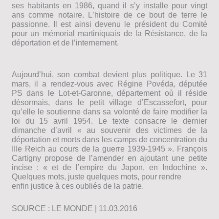
ses habitants en 1986, quand il sʼy installe pour vingt
ans comme notaire. Lʼhistoire de ce bout de terre le
passionne. Il est ainsi devenu le président du Comité
pour un mémorial martiniquais de la Résistance, de la
déportation et de lʼinternement.
Aujourdʼhui, son combat devient plus politique. Le 31
mars, il a rendez-vous avec Régine Povéda, députée
PS dans le Lot-et-Garonne, département où il réside
désormais, dans le petit village dʼEscassefort, pour
quʼelle le soutienne dans sa volonté de faire modifier la
loi du 15 avril 1954. Le texte consacre le dernier
dimanche dʼavril « au souvenir des victimes de la
déportation et morts dans les camps de concentration du
IIIe Reich au cours de la guerre 1939-1945 ». François
Cartigny propose de lʼamender en ajoutant une petite
incise : « et de lʼempire du Japon, en Indochine ».
Quelques mots, juste quelques mots, pour rendre
enfin justice à ces oubliés de la patrie.
SOURCE : LE MONDE | 11.03.2016