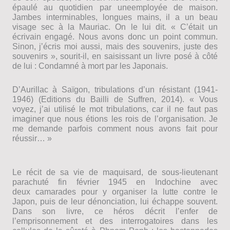
épaulé au quotidien par uneemployée de maison.
Jambes interminables, longues mains, il a un beau
visage sec à la Mauriac. On le lui dit. « Cʼétait un
écrivain engagé. Nous avons donc un point commun.
Sinon, jʼécris moi aussi, mais des souvenirs, juste des
souvenirs », sourit-il, en saisissant un livre posé à côté
de lui : Condamné à mort par les Japonais.
DʼAurillac à Saïgon, tribulations dʼun résistant (1941-
1946) (Editions du Bailli de Suffren, 2014). « Vous
voyez, jʼai utilisé le mot tribulations, car il ne faut pas
imaginer que nous étions les rois de lʼorganisation. Je
me demande parfois comment nous avons fait pour
réussir… »
Le récit de sa vie de maquisard, de sous-lieutenant
parachuté fin février 1945 en Indochine avec
deux camarades pour y organiser la lutte contre le
Japon, puis de leur dénonciation, lui échappe souvent.
Dans son livre, ce héros décrit lʼenfer de
lʼemprisonnement et des interrogatoires dans les