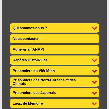
Qui sommes-nous ?
Nous contacter
Adhérer à l'ANAPI
Repères Historiques
Prisonniers du Viêt Minh
Prisonniers des Nord-Coréens et des
Chinois
Prisonniers des Japonais
Lieux de Mémoire