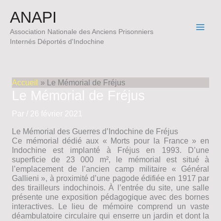
Aller
ANAPI
au
contenu
Association Nationale des Anciens Prisonniers
Internés Déportés d'Indochine
Accueil
Le Mémorial de Fréjus
Le Mémorial de Fréjus
Par
/
26 février 2021
Le Mémorial des Guerres d’Indochine de Fréjus
Ce mémorial dédié aux « Morts pour la France » en
Indochine est implanté à Fréjus en 1993. D’une
superficie de 23 000 m², le mémorial est situé à
l’emplacement de l’ancien camp militaire « Général
Gallieni », à proximité d’une pagode édifiée en 1917 par
des tirailleurs indochinois. À l’entrée du site, une salle
présente une exposition pédagogique avec des bornes
interactives. Le lieu de mémoire comprend un vaste
déambulatoire circulaire qui enserre un jardin et dont la