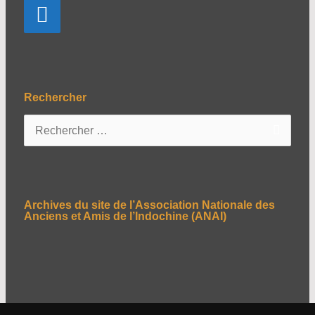
Rechercher
R
e
c
h
e
Archives du site de l’Association Nationale des
r
Anciens et Amis de l’Indochine (ANAI)
c
h
e
r