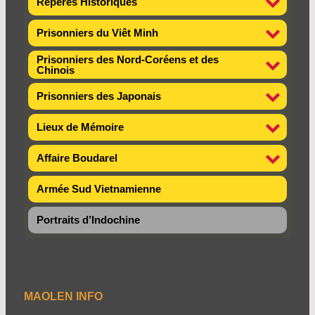
Repères Historiques
Prisonniers du Viêt Minh
Prisonniers des Nord-Coréens et des
Chinois
Prisonniers des Japonais
Lieux de Mémoire
Affaire Boudarel
Armée Sud Vietnamienne
Portraits d’Indochine
MAOLEN INFO