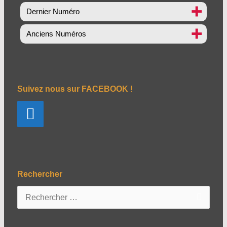
Dernier Numéro
Anciens Numéros
Suivez nous sur FACEBOOK !
Rechercher
R
e
c