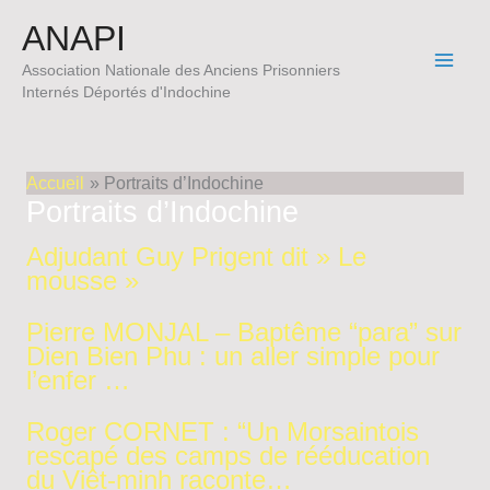
Aller
ANAPI
au
contenu
Association Nationale des Anciens Prisonniers
Internés Déportés d'Indochine
Accueil
Portraits d’Indochine
Portraits d’Indochine
Adjudant Guy Prigent dit » Le
mousse »
Pierre MONJAL – Baptême “para” sur
Dien Bien Phu : un aller simple pour
l’enfer …
Roger CORNET : “Un Morsaintois
rescapé des camps de rééducation
du Viêt-minh raconte…