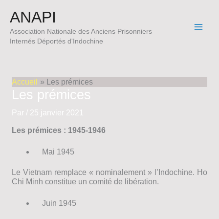
Aller
ANAPI
au
contenu
Association Nationale des Anciens Prisonniers
Internés Déportés d'Indochine
Accueil
Les prémices
Les prémices
Par
/
25 janvier 2021
Les prémices : 1945-1946
Mai 1945
Le Vietnam remplace « nominalement » l’Indochine. Ho
Chi Minh constitue un comité de libération.
Juin 1945