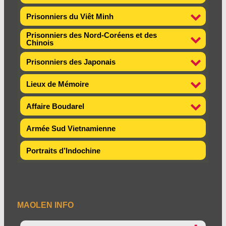
Prisonniers du Viêt Minh
Prisonniers des Nord-Coréens et des
Chinois
Prisonniers des Japonais
Lieux de Mémoire
Affaire Boudarel
Armée Sud Vietnamienne
Portraits d’Indochine
MAOLEN INFO