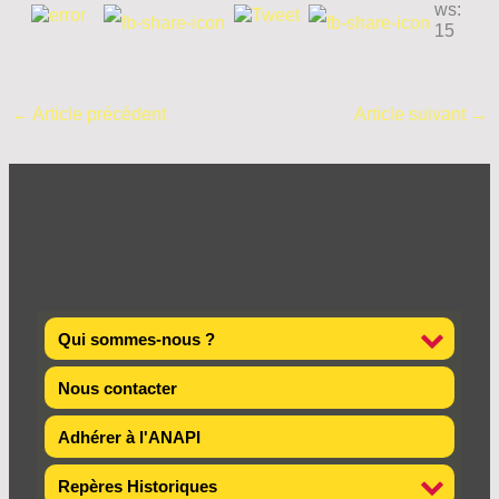
ws:
15
←
Article précédent
Article suivant
→
Qui sommes-nous ?
Nous contacter
Adhérer à l'ANAPI
Repères Historiques