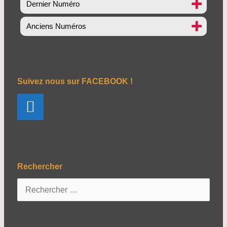
Dernier Numéro
Anciens Numéros
Suivez nous sur FACEBOOK !
Rechercher
R
e
c
h