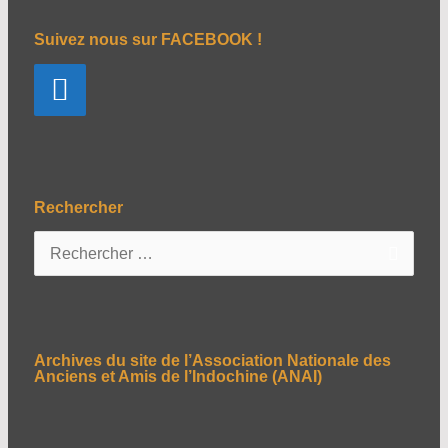
Suivez nous sur FACEBOOK !
Rechercher
R
e
c
h
e
Archives du site de l’Association Nationale des
r
Anciens et Amis de l’Indochine (ANAI)
c
h
e