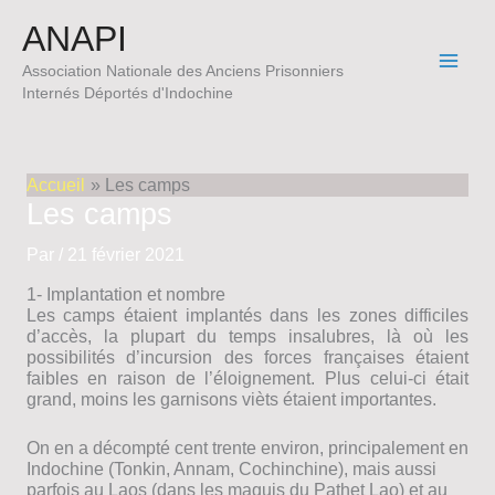
Aller
ANAPI
au
contenu
Association Nationale des Anciens Prisonniers
Internés Déportés d'Indochine
Accueil
Les camps
Les camps
Par
/
21 février 2021
1- Implantation et nombre
Les camps étaient implantés dans les zones difficiles
d’accès, la plupart du temps insalubres, là où les
possibilités d’incursion des forces françaises étaient
faibles en raison de l’éloignement. Plus celui-ci était
grand, moins les garnisons vièts étaient importantes.
On en a décompté cent trente environ, principalement en
Indochine (Tonkin, Annam, Cochinchine), mais aussi
parfois au Laos (dans les maquis du Pathet Lao) et au