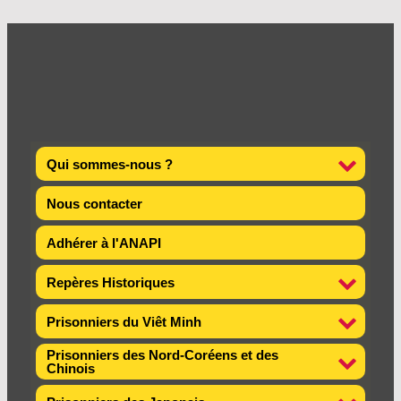
Qui sommes-nous ?
Nous contacter
Adhérer à l'ANAPI
Repères Historiques
Prisonniers du Viêt Minh
Prisonniers des Nord-Coréens et des
Chinois