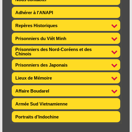
Adhérer à l'ANAPI
Repères Historiques
Prisonniers du Viêt Minh
Prisonniers des Nord-Coréens et des
Chinois
Prisonniers des Japonais
Lieux de Mémoire
Affaire Boudarel
Armée Sud Vietnamienne
Portraits d’Indochine