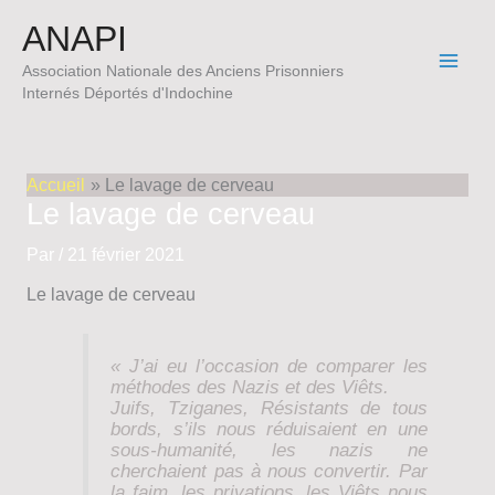
Aller
ANAPI
au
contenu
Association Nationale des Anciens Prisonniers
Internés Déportés d'Indochine
Accueil
Le lavage de cerveau
Le lavage de cerveau
Par
/
21 février 2021
Le lavage de cerveau
« J’ai eu l’occasion de comparer les
méthodes des Nazis et des Viêts.
Juifs, Tziganes, Résistants de tous
bords, s’ils nous réduisaient en une
sous-humanité, les nazis ne
cherchaient pas à nous convertir. Par
la faim, les privations, les Viêts nous