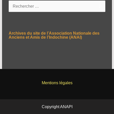
R
e
c
h
e
Archives du site de l’Association Nationale des
r
Anciens et Amis de l’Indochine (ANAI)
c
h
e
r
:
Mentions légales
Copyright ANAPI