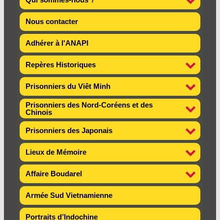
Nous contacter
Adhérer à l'ANAPI
Repères Historiques
Prisonniers du Viêt Minh
Prisonniers des Nord-Coréens et des
Chinois
Prisonniers des Japonais
Lieux de Mémoire
Affaire Boudarel
Armée Sud Vietnamienne
Portraits d’Indochine