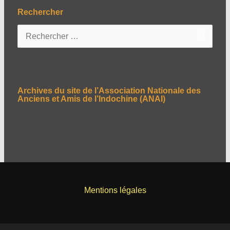
Rechercher
R
e
c
h
e
Archives du site de l’Association Nationale des
r
Anciens et Amis de l’Indochine (ANAI)
c
h
e
r
:
Mentions légales