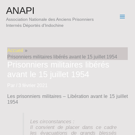
Aller
ANAPI
au
contenu
Association Nationale des Anciens Prisonniers
Internés Déportés d'Indochine
Accueil
Prisonniers militaires libérés avant le 15 juillet 1954
Prisonniers militaires libérés
avant le 15 juillet 1954
Par
/
3 février 2021
Les prisonniers militaires – Libération avant le 15 juillet
1954
Les circonstances :
Il convient de placer dans ce cadre
les évacuations de grands blessés