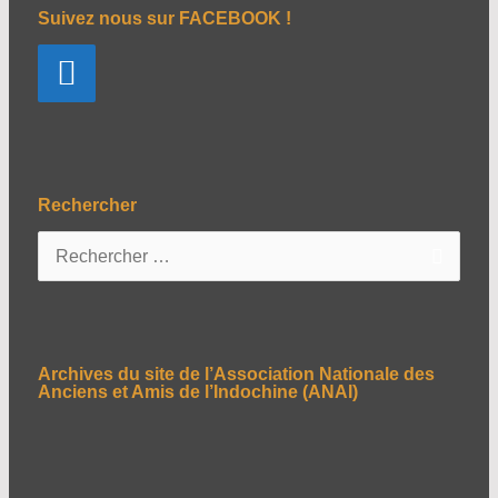
Suivez nous sur FACEBOOK !
Rechercher
R
e
c
h
e
Archives du site de l’Association Nationale des
r
Anciens et Amis de l’Indochine (ANAI)
c
h
e
r