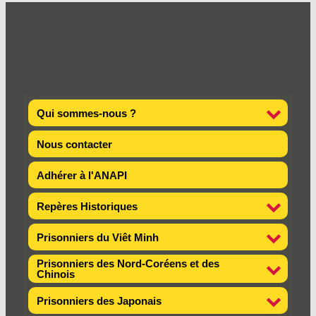
Qui sommes-nous ?
Nous contacter
Adhérer à l'ANAPI
Repères Historiques
Prisonniers du Viêt Minh
Prisonniers des Nord-Coréens et des
Chinois
Prisonniers des Japonais