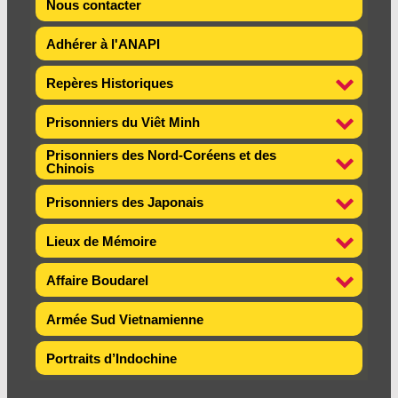
Nous contacter
Adhérer à l'ANAPI
Repères Historiques
Prisonniers du Viêt Minh
Prisonniers des Nord-Coréens et des
Chinois
Prisonniers des Japonais
Lieux de Mémoire
Affaire Boudarel
Armée Sud Vietnamienne
Portraits d’Indochine