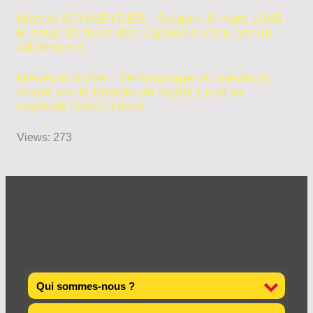
Marcel SCHNEYDER : Saïgon, 9 mars 1945 :
le coup de force des Japonais vécu par un
adolescent
Médecin André : Témoignage du médecin
André sur la bataille de Nghia Lo et sa
captivité (1952-1954)
Views: 273
Qui sommes-nous ?