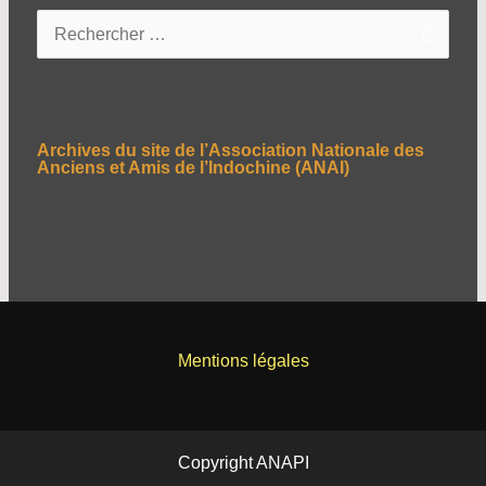
R
e
c
h
e
Archives du site de l’Association Nationale des
r
Anciens et Amis de l’Indochine (ANAI)
c
h
e
r
:
Mentions légales
Copyright ANAPI