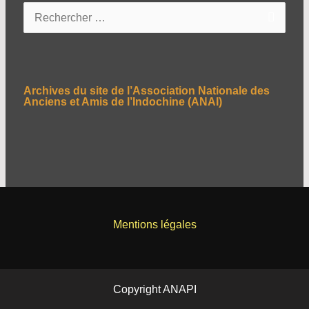
R
e
c
h
e
Archives du site de l’Association Nationale des
r
Anciens et Amis de l’Indochine (ANAI)
c
h
e
r
:
Mentions légales
Copyright ANAPI