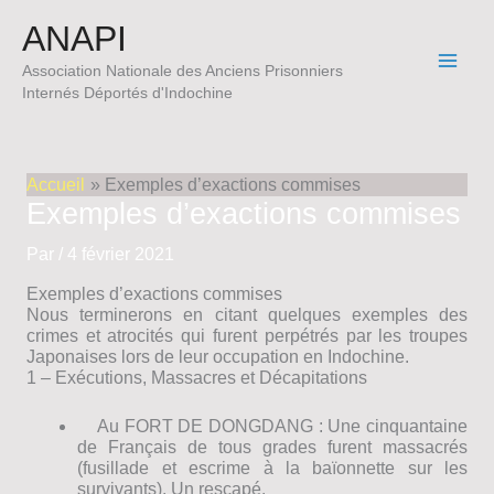
Aller
ANAPI
au
contenu
Association Nationale des Anciens Prisonniers
Internés Déportés d'Indochine
Accueil
Exemples d’exactions commises
Exemples d’exactions commises
Par
/
4 février 2021
Exemples d’exactions commises
Nous terminerons en citant quelques exemples des
crimes et atrocités qui furent perpétrés par les troupes
Japonaises lors de leur occupation en Indochine.
1 – Exécutions, Massacres et Décapitations
Au FORT DE DONGDANG : Une cinquantaine
de Français de tous grades furent massacrés
(fusillade et escrime à la baïonnette sur les
survivants). Un rescapé.