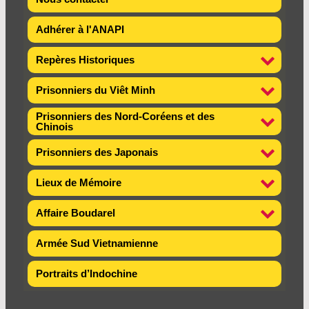
Adhérer à l'ANAPI
Repères Historiques
Prisonniers du Viêt Minh
Prisonniers des Nord-Coréens et des
Chinois
Prisonniers des Japonais
Lieux de Mémoire
Affaire Boudarel
Armée Sud Vietnamienne
Portraits d’Indochine