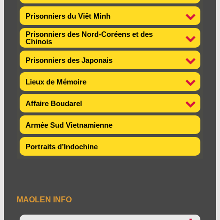
Prisonniers du Viêt Minh
Prisonniers des Nord-Coréens et des
Chinois
Prisonniers des Japonais
Lieux de Mémoire
Affaire Boudarel
Armée Sud Vietnamienne
Portraits d’Indochine
MAOLEN INFO