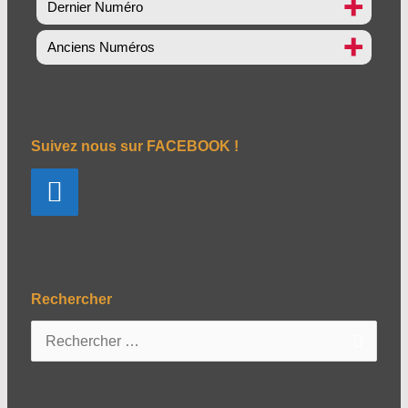
Dernier Numéro
Anciens Numéros
Suivez nous sur FACEBOOK !
Rechercher
R
e
c
h