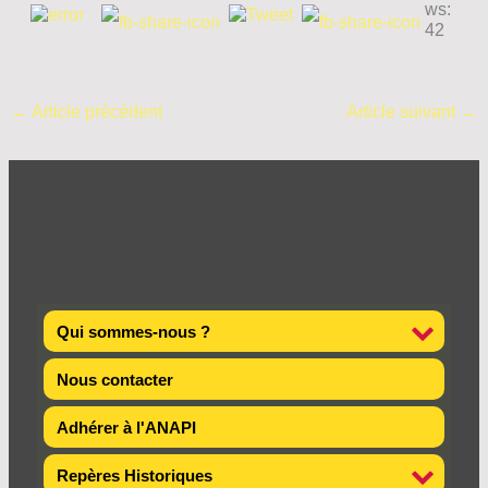
ws:
42
←
Article précédent
Article suivant
→
Qui sommes-nous ?
Nous contacter
Adhérer à l'ANAPI
Repères Historiques