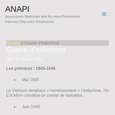
Aller
ANAPI
au
contenu
Association Nationale des Anciens Prisonniers
Internés Déportés d'Indochine
Accueil
Guerre d’Indochine
Guerre d’Indochine
Par
/
13 février 2021
Les prémices : 1945-1946
Mai 1945
Le Vietnam remplace « nominalement » l’Indochine. Ho
Chi Minh constitue un comité de libération.
Juin 1945