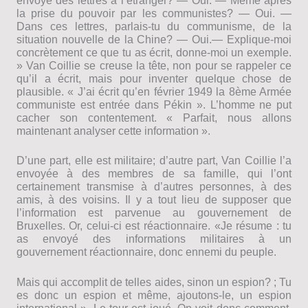
envoyé des lettres à l’étranger? — Oui. — Même après
la prise du pouvoir par les communistes? — Oui. —
Dans ces lettres, parlais-tu du communisme, de la
situation nouvelle de la Chine? — Oui.— Explique-moi
concrètement ce que tu as écrit, donne-moi un exemple.
» Van Coillie se creuse la tête, non pour se rappeler ce
qu’il a écrit, mais pour inventer quelque chose de
plausible. « J’ai écrit qu’en février 1949 la 8ème Armée
communiste est entrée dans Pékin ». L’homme ne put
cacher son contentement. « Parfait, nous allons
maintenant analyser cette information ».
D’une part, elle est militaire; d’autre part, Van Coillie l’a
envoyée à des membres de sa famille, qui l’ont
certainement transmise à d’autres personnes, à des
amis, à des voisins. Il y a tout lieu de supposer que
l’information est parvenue au gouvernement de
Bruxelles. Or, celui-ci est réactionnaire. «Je résume : tu
as envoyé des informations militaires à un
gouvernement réactionnaire, donc ennemi du peuple.
Mais qui accomplit de telles aides, sinon un espion? ; Tu
es donc un espion et même, ajoutons-le, un espion