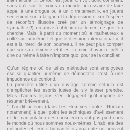
international ». Le tour est joué. On voit donc comment,
sans qu’il soit le moins du monde nécessaire de faire
appel à une drogue ou à un « traitement », en jouant
seulement sur la fatigue et la dépression et sur l’espèce
de réconfort illusoire créé par un témoignage de
sympathie (!), on arrive à obtenir exactement ce que l’on
cherche. Mais, à partir du moment où le malheureux a
collé sur lui-même l’étiquette d’espion international », il
est à la merci de son bourreau, il ne peut plus compter
que sur sa clémence et il est comme d’avance prêt à
dire ou même à faire n’importe quoi pour se la concilier.
Qu’un régime où de telles méthodes sont employées
ose se qualifier lui-même de démocratie, c’est là une
impudence qui confond.
La première utilité d’un ouvrage comme celui-ci est
d’empêcher les esprits justes de s’y laisser prendre.
Mais d’autres leçons s’en dégagent qu’il importe de
résumer brièvement.
” J’ai dit ailleurs (dans Les Hommes contre l’Humain
notamment) à quel point les techniques d’avilissement
et de manipulation des consciences ont pris pied dans
le monde où nous sommes nous-mêmes. L’habileté des
méthodes et leur « humanité » apparente ne peuvent