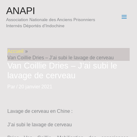
Aller
ANAPI
au
contenu
Association Nationale des Anciens Prisonniers
Internés Déportés d'Indochine
Accueil
Van Coillie Dries – J’ai subi le lavage de cerveau
Van Coillie Dries – J’ai subi le
lavage de cerveau
Par
/
20 janvier 2021
Lavage de cerveau en Chine :
J’ai subi le lavage de cerveau