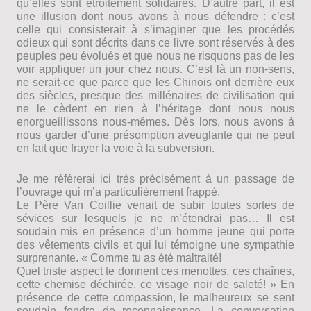
qu’elles sont étroitement solidaires. D’autre part, il est
une illusion dont nous avons à nous défendre : c’est
celle qui consisterait à s’imaginer que les procédés
odieux qui sont décrits dans ce livre sont réservés à des
peuples peu évolués et que nous ne risquons pas de les
voir appliquer un jour chez nous. C’est là un non-sens,
ne serait-ce que parce que les Chinois ont derrière eux
des siècles, presque des millénaires de civilisation qui
ne le cèdent en rien à l’héritage dont nous nous
enorgueillissons nous-mêmes. Dès lors, nous avons à
nous garder d’une présomption aveuglante qui ne peut
en fait que frayer la voie à la subversion.
Je me référerai ici très précisément à un passage de
l’ouvrage qui m’a particulièrement frappé.
Le Père Van Coillie venait de subir toutes sortes de
sévices sur lesquels je ne m’étendrai pas… Il est
soudain mis en présence d’un homme jeune qui porte
des vêtements civils et qui lui témoigne une sympathie
surprenante. « Comme tu as été maltraité!
Quel triste aspect te donnent ces menottes, ces chaînes,
cette chemise déchirée, ce visage noir de saleté! » En
présence de cette compassion, le malheureux se sent
soudain fondre de reconnaissance. La conversation