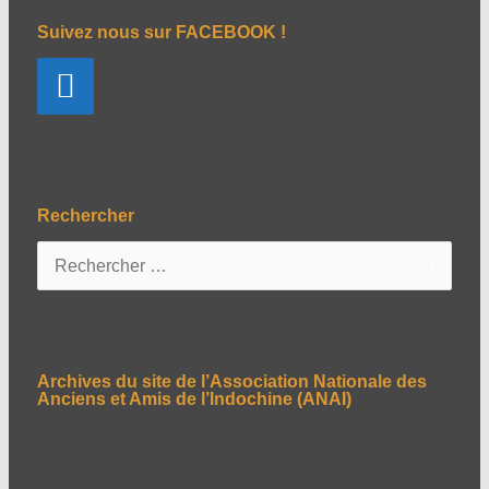
Suivez nous sur FACEBOOK !
Rechercher
R
e
c
h
e
Archives du site de l’Association Nationale des
r
Anciens et Amis de l’Indochine (ANAI)
c
h
e