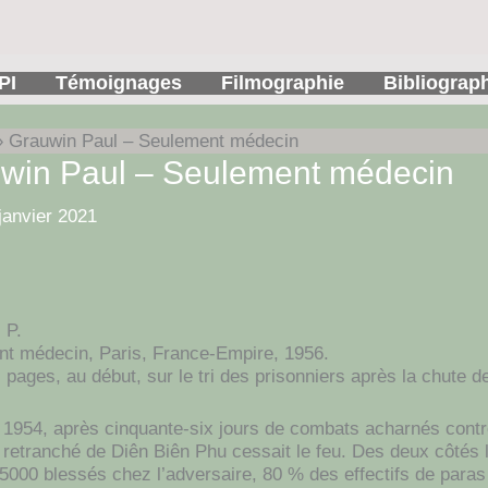
PI
Témoignages
Filmographie
Bibliograp
Grauwin Paul – Seulement médecin
win Paul – Seulement médecin
janvier 2021
 P.
t médecin, Paris, France-Empire, 1956.
 pages, au début, sur le tri des prisonniers après la chute d
 1954, après cinquante-six jours de combats acharnés contre
retranché de Diên Biên Phu cessait le feu. Des deux côtés l
15000 blessés chez l’adversaire, 80 % des effectifs de paras