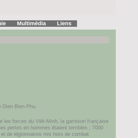
hie
Multimédia
Liens
e Dien Bien Phu.
 les forces du Viêt-Minh, la garnison française
es pertes en hommes étaient terribles ; 7000
 et de légionnaires mis hors de combat.