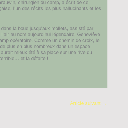
auwin, chirurgien du camp, a écrit de ce
aise, l’un des récits les plus hallucinants et les
n dans la boue jusqu’aux mollets, assisté par
 l’air au nom aujourd’hui légendaire, Geneviève
champ opératoire. Comme un chemin de croix, le
és de plus en plus nombreux dans un espace
i aurait mieux été à sa place sur une rive du
terrible… et la défaite !
Article suivant
→