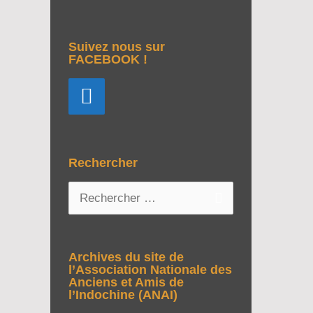
Suivez nous sur
FACEBOOK !
Rechercher
R
e
c
h
Archives du site de
e
l’Association Nationale des
Anciens et Amis de
r
l’Indochine (ANAI)
c