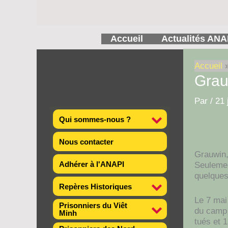
Aller
au
contenu
Accueil
Actualités ANA
Accueil
Grau
Par
/
21 
Qui sommes-nous ?
Nous contacter
Grauwin,
Adhérer à l'ANAPI
Seulemen
quelques
Repères Historiques
Le 7 mai
Prisonniers du Viêt
du camp 
Minh
tués et 