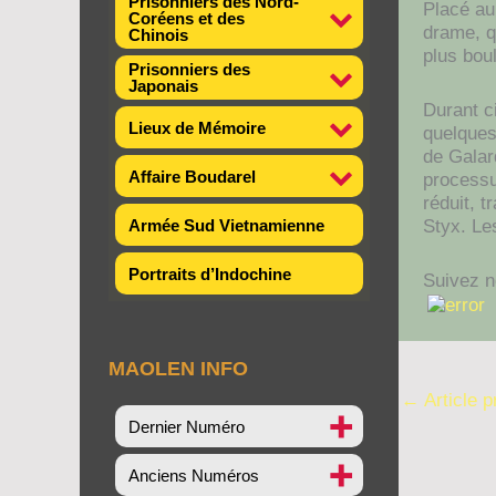
Prisonniers des Nord-
Placé au
Coréens et des
drame, qu
Chinois
plus bou
Prisonniers des
Japonais
Durant ci
Lieux de Mémoire
quelques
de Galar
Affaire Boudarel
processu
réduit, t
Armée Sud Vietnamienne
Styx. Les
Portraits d’Indochine
Suivez n
MAOLEN INFO
←
Article 
Dernier Numéro
Anciens Numéros