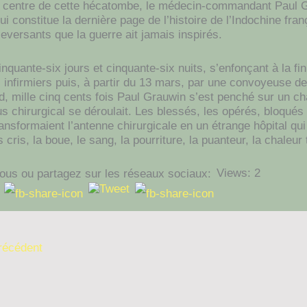
 centre de cette hécatombe, le médecin-commandant Paul Gr
i constitue la dernière page de l’histoire de l’Indochine franç
leversants que la guerre ait jamais inspirés.
nquante-six jours et cinquante-six nuits, s’enfonçant à la fi
 infirmiers puis, à partir du 13 mars, par une convoyeuse de
d, mille cinq cents fois Paul Grauwin s’est penché sur un 
s chirurgical se déroulait. Les blessés, les opérés, bloqu
ransformaient l’antenne chirurgicale en un étrange hôpital qu
 cris, la boue, le sang, la pourriture, la puanteur, la chaleur 
Views: 2
ous ou partagez sur les réseaux sociaux:
précédent