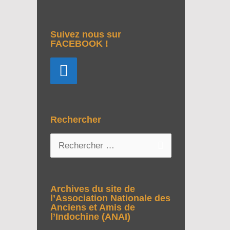
Suivez nous sur
FACEBOOK !
Rechercher
R
e
c
h
Archives du site de
e
l’Association Nationale des
Anciens et Amis de
r
l’Indochine (ANAI)
c