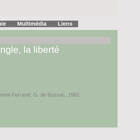
hie
Multimédia
Liens
gle, la liberté
ermont-Ferrand, G. de Bussac, 1982.