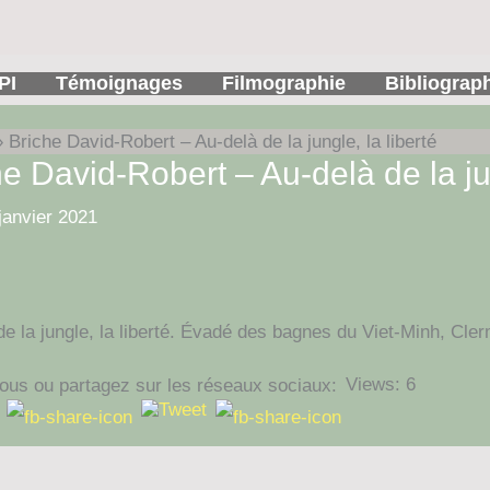
PI
Témoignages
Filmographie
Bibliograp
Briche David-Robert – Au-delà de la jungle, la liberté
e David-Robert – Au-delà de la jun
janvier 2021
de la jungle, la liberté. Évadé des bagnes du Viet-Minh, Cl
Views: 6
ous ou partagez sur les réseaux sociaux: