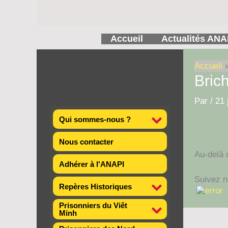
Aller
au
contenu
Accueil
Actualités ANA
Accueil
Brich
Par
/
21 
Qui sommes-nous ?
Nous contacter
Au-delà 
Adhérer à l'ANAPI
Suivez n
Repères Historiques
Prisonniers du Viêt
Minh