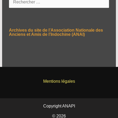
e
c
h
e
Archives du site de l’Association Nationale des
r
Anciens et Amis de l’Indochine (ANAI)
c
h
e
r
:
Mentions légales
Copyright ANAPI
© 2026