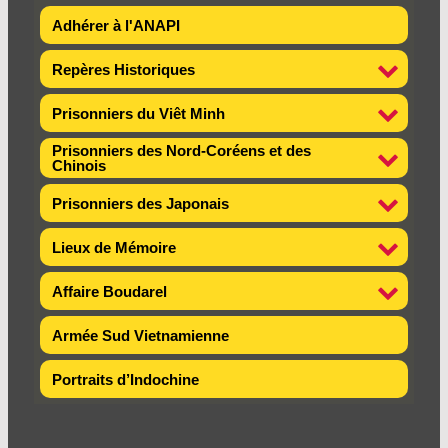
Adhérer à l'ANAPI
Repères Historiques
Prisonniers du Viêt Minh
Prisonniers des Nord-Coréens et des
Chinois
Prisonniers des Japonais
Lieux de Mémoire
Affaire Boudarel
Armée Sud Vietnamienne
Portraits d’Indochine