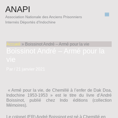
Aller
ANAPI
au
contenu
Association Nationale des Anciens Prisonniers
Internés Déportés d'Indochine
Accueil
Boissinot André – Armé pour la vie
Boissinot André – Armé pour la
vie
Par
/
21 janvier 2021
« Armé pour la vie, de Chemillé à l’enfer de Dak Doa,
Indochine 1953-1953 » est le titre du livre d’André
Boissinot, publié chez Indo éditions (collection
Mémoires).
Le colonel (ER) André Boissinot est né à Chemillé en