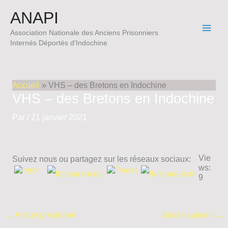
Aller
ANAPI
au
contenu
Association Nationale des Anciens Prisonniers
Internés Déportés d'Indochine
Accueil
VHS – des Bretons en Indochine
VHS – des Bretons en Indochine
Par
/
21 janvier 2021
Vie
Suivez nous ou partagez sur les réseaux sociaux:
ws:
9
←
Article précédent
Article suivant
→