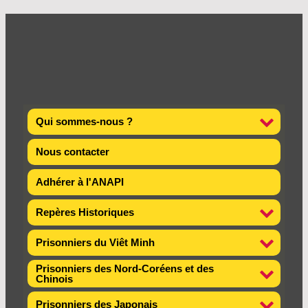
Qui sommes-nous ?
Nous contacter
Adhérer à l'ANAPI
Repères Historiques
Prisonniers du Viêt Minh
Prisonniers des Nord-Coréens et des
Chinois
Prisonniers des Japonais