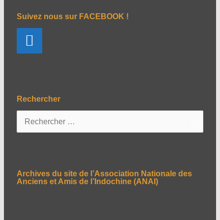
Suivez nous sur FACEBOOK !
Rechercher
R
e
c
h
e
Archives du site de l’Association Nationale des
r
Anciens et Amis de l’Indochine (ANAI)
c
h
e