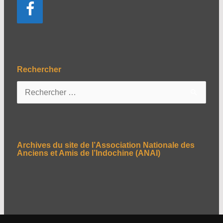
Rechercher
R
e
c
h
e
Archives du site de l’Association Nationale des
r
Anciens et Amis de l’Indochine (ANAI)
c
h
e
r