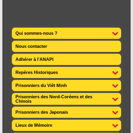
Qui sommes-nous ?
Nous contacter
Adhérer à l'ANAPI
Repères Historiques
Prisonniers du Viêt Minh
Prisonniers des Nord-Coréens et des
Chinois
Prisonniers des Japonais
Lieux de Mémoire