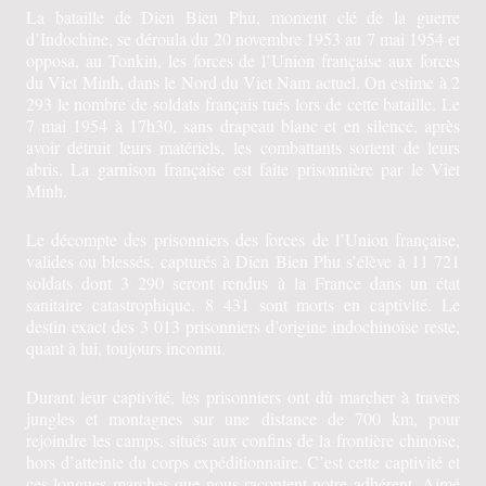
La bataille de Dien Bien Phu, moment clé de la guerre
d’Indochine, se déroula du 20 novembre 1953 au 7 mai 1954 et
opposa, au Tonkin, les forces de l’Union française aux forces
du Viet Minh, dans le Nord du Viet Nam actuel. On estime à 2
293 le nombre de soldats français tués lors de cette bataille. Le
7 mai 1954 à 17h30, sans drapeau blanc et en silence, après
avoir détruit leurs matériels, les combattants sortent de leurs
abris. La garnison française est faite prisonnière par le Viet
Minh.
Le décompte des prisonniers des forces de l’Union française,
valides ou blessés, capturés à Dien Bien Phu s’élève à 11 721
soldats dont 3 290 seront rendus à la France dans un état
sanitaire catastrophique. 8 431 sont morts en captivité. Le
destin exact des 3 013 prisonniers d’origine indochinoise reste,
quant à lui, toujours inconnu.
Durant leur captivité, les prisonniers ont dû marcher à travers
jungles et montagnes sur une distance de 700 km, pour
rejoindre les camps, situés aux confins de la frontière chinoise,
hors d’atteinte du corps expéditionnaire. C’est cette captivité et
ces longues marches que nous racontent notre adhérent, Aimé