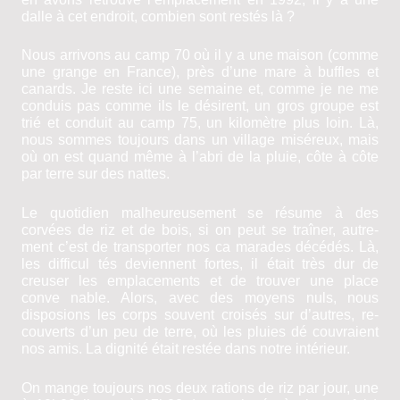
dalle à cet endroit, com­bien sont restés là
?
Nous arrivons au camp 70 où il y a une maison (comme
une grange en France), près d’une mare à buffles et
canards. Je reste ici une semaine et, comme je ne me
conduis pas comme ils le désirent, un gros groupe est
trié et conduit au camp 75, un kilomètre plus loin. Là,
nous sommes toujours dans un village miséreux, mais
où on est quand même à l’abri de la pluie, côte à côte
par terre sur des nattes.
Le quotidien malheureusement se résume à des
corvées de riz et de bois, si on peut se traîner, autre­
ment c’est de transporter nos ca­ marades décédés. Là,
les difficul­ tés deviennent fortes, il était très dur de
creuser les emplacements et de trouver une place
conve­ nable. Alors, avec des moyens nuls, nous
disposions les corps souvent croisés sur d’autres, re-
couverts d’un peu de terre, où les pluies dé­ couvraient
nos amis. La dignité était restée dans notre intérieur.
On mange toujours nos deux rations de riz par jour, une