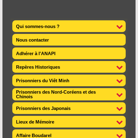
Qui sommes-nous ?
Nous contacter
Adhérer à l'ANAPI
Repères Historiques
Prisonniers du Viêt Minh
Prisonniers des Nord-Coréens et des
Chinois
Prisonniers des Japonais
Lieux de Mémoire
Affaire Boudarel