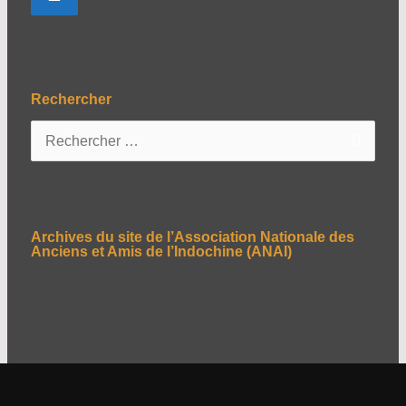
Rechercher
R
e
c
h
e
Archives du site de l’Association Nationale des
r
Anciens et Amis de l’Indochine (ANAI)
c
h
e
r
: