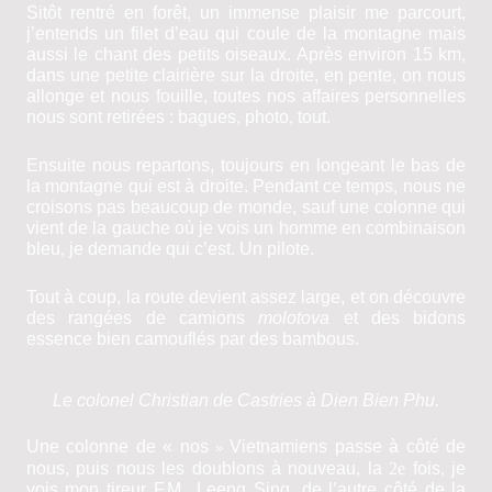
Sitôt rentré en forêt, un immense plaisir me parcourt,
j’entends un filet d’eau qui coule de la montagne mais
aussi le chant des petits oiseaux. Après environ 15 km,
dans une petite clairière sur la droite, en pente, on nous
allonge et nous fouille, toutes nos affaires personnelles
nous sont retirées : bagues, photo, tout.
Ensuite nous repartons, toujours en longeant le bas de
la montagne qui est à droite. Pendant ce temps, nous ne
croisons pas beaucoup de monde, sauf une colonne qui
vient de la gauche où je vois un homme en combinaison
bleu, je demande qui c’est. Un pilote.
Tout à coup, la route devient assez large, et on découvre
des rangées de camions
molotova
et des bidons
essence bien camouflés par des bambous.
Le colonel Christian de Castries à Dien Bien Phu.
Une colonne de « nos
Vietnamiens passe à côté de
»
nous, puis nous les doublons à nouveau, la
2
e
fois, je
vois mon tireur F.M., Leeng Sing, de l’autre côté de la