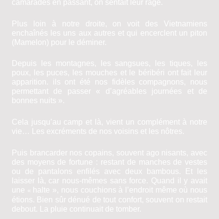
camarades en passant, on sentait leur rage.
Plus loin à notre droite, on voit des Vietnamiens
enchaînés les uns aux autres et qui encerclent un piton
(Mamelon) pour le déminer.
Depuis les montagnes, les sangsues, les tiques, les
poux, les puces, les mouches et le béribéri ont fait leur
apparition. ils ont été nos fidèles compagnons, nous
permettant de passer « d’agréables journées et de
bonnes nuits ».
Cela jusqu’au camp et là, vient un complément à notre
vie… Les excréments de nos voisins et les nôtres.
Puis brancarder nos copains, souvent ago­ nisants, avec
des moyens de fortune : res­tant de manches de vestes
ou de pantalons enfilés avec deux bambous. Et les
laisser là, car nous-mêmes sans force. Quand
il
y avait
une
halte », nous couchions à l’endroit même où nous
«
étions. Bien sûr dénué de tout confort, souvent on restait
debout. La pluie continuait de tomber.