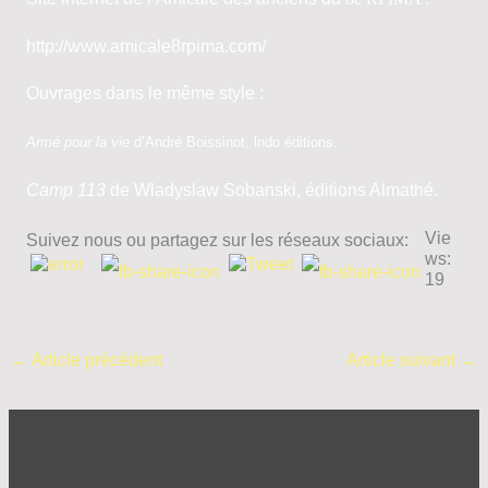
http://www.amicale8rpima.com/
Ouvrages dans le même style :
Armé
pour
la
vie
d’André Boissinot, lndo éditions.
Camp 113
de Wladyslaw Sobanski, éditions Almathé.
Vie
Suivez nous ou partagez sur les réseaux sociaux:
ws:
19
←
Article précédent
Article suivant
→