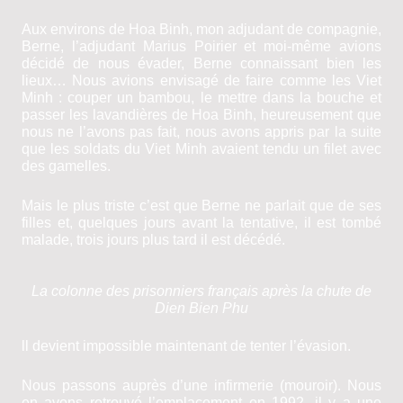
Aux environs de Hoa Binh, mon adjudant de compagnie,
Berne, l’adjudant Marius Poirier et moi-même avions
décidé de nous évader, Berne connaissant bien les
lieux… Nous avions envisagé de faire comme les Viet
Minh : couper un bambou, le mettre dans la bouche et
passer les lavandières de Hoa Binh, heureusement que
nous ne l’avons pas fait, nous avons appris par la suite
que les soldats du Viet Minh avaient tendu un filet avec
des gamelles.
Mais le plus triste c’est que Berne ne parlait que de ses
filles et, quelques jours avant la tentative, il est tom­bé
malade, trois jours plus tard il est décédé.
La colonne des prisonniers français après la chute de
Dien Bien Phu
ll devient impossible maintenant de tenter l’évasion.
Nous passons auprès d’une infirmerie (mou­roir). Nous
en avons retrouvé l’emplacement en 1992, il y a une