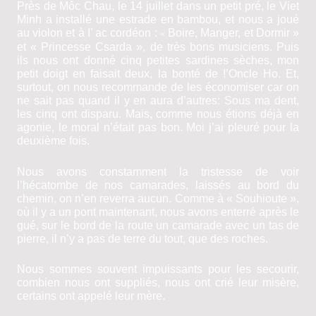
Près de Môc Chau, le 14 juillet dans un petit pré, le Viet
Minh a installé une estrade en bambou, et nous a joué
au violon et à I’ ac­ cordéon :
Boire, Manger, et Dormir »
«
et « Princesse Csarda », de très bons musiciens. Puis
ils nous ont donné cinq petites sardines sèches, mon
petit doigt en faisait deux, la bonté de !’Oncle Ho. Et,
surtout, on nous recommande de les économiser car on
ne sait pas quand il y en aura d’autres: Sous ma dent,
les cinq ont disparu. Mais
,
comme nous étions déjà en
agonie, le moral n’était pas bon. Moi j’ai pleuré pour la
deuxième fois.
Nous avons constamment la tristesse de voir
l’hécatombe de nos camarades, laissés au bord du
chemin, on n’en reverra aucun. Comme à « Souhioute »,
où il y a un pont maintenant, nous avons enterré après le
gué, sur le bord de la route un camarade avec un tas de
pierre, il n’y a pas de terre du tout, que des roches.
Nous sommes souvent impuissants pour les secourir,
combien nous ont suppliés, nous ont crié leur misère,
certains ont appelé leur mère.