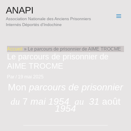
Aller
ANAPI
au
contenu
Association Nationale des Anciens Prisonniers
Internés Déportés d'Indochine
Accueil
Le parcours de prisonnier de AIME TROCME
Le parcours de prisonnier de
AIME TROCME
Par
/
19 mai 2025
Mon
parcours
de
prisonnier
du
7
mai
1954
au
31
août
1954
________________________________