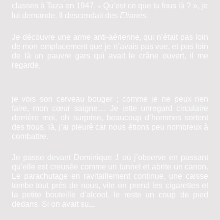
classes à Taza en 1947.
Qu’est ce que tu fous là
?
», je
«
lui demande. Il descendait des
Elianes.
Je découvre une arme anti-aérienne, qui n’était pas loin
de mon emplacement que je n’avais pas vue, et pas loin
de là un pauvre gars qui avait le crâne ouvert, il me
regarde,
je vois son cerveau bouger ; comme je ne peux rien
faire, mon cœur saigne… Je jette unregard circulaire
derrière moi, oh surprise, beaucoup d’hommes sortent
des trous, là, j’ai pleuré car nous étions peu nombreux à
combattre.
Je passe devant Dominique
1
où j’observe en passant
qu’elle est creusée comme un tunnel et abrite un canon.
Le parachutage en ravitaillement continue, une caisse
tombe tout près de nous, vite on prend les cigarettes et
la petite bouteille d’alcool, le reste un coup de pied
dedans. Si on avait su
.
..