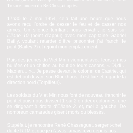
Trocme, ancien du Be Choc,.ci-après.
17h30 le 7 mai 1954, cela fait une heure que nous
avons reçu l’ordre de cesser le feu et de casser nos
armes. Un silence terrifiant nous envahi, je suis sur
Eliane 10
(point d’appui) avec mon capitaine Gabriel
Bailly, voulant retarder d’être prisonnier j’ai franchi le
pont (Bailey ?) et rejoint mon emplacement.
Puis des jeunes du Viet Minh viennent avec leurs armes
huilées et un chiffon au bout de leurs canons, « Di,di…
Maolen… »
1.
Je passe devant le colonel de Castrie, qui
est debout devant son Blockhaus, il est fixe et regarde la
direction nord (Torpilleur).
Les soldats du Viet Min nous font de nouveau franchir le
pont et puis nous divisent 1 sur 2 en deux colonnes, une
se dirigeant à droite d’E/iane
2
,
et, moi à gauche. De
nombreux camarades gisent morts ou blessés.
Stupéfait, je rencontre René Chasseguet, sergent-chef
du 4e RTM et que je n’avais jamais revu depuis nos