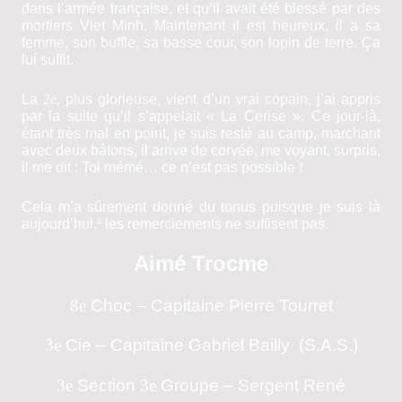
dans l’armée française, et qu’il avait été blessé par des
mortiers Viet Minh. Maintenant il est heureux, il a sa
femme, son buffle, sa basse­ cour, son lopin de terre. Ça
lui suffit.
La
2e,
plus glorieuse, vient d’un vrai copain, j’ai appris
par la suite qu’il s’appelait « La Cerise ». Ce jour-là,
étant très mal en point, je suis resté au camp, marchant
avec deux bâtons, il arrive de corvée, me voyant, surpris,
il me dit : Toi mémé… ce n’est pas possible
!
Cela m’a sûrement donné du tonus puisque je suis là
aujourd’hui,
les remerciements ne suffisent pas.
1
Aimé Trocme
8e
Choc – Capitaine Pierre Tourret
3
e
Cie – Capitaine Gabriel Bailly
(S.A.S.)
3
e
Section
3
e
Groupe –
Sergent René