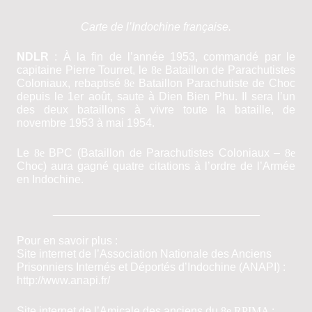
Carte de l’Indochine française.
NDLR
:
À
la fin de l’année 1953, commandé par le
capitaine Pierre Tourret, le
8e
Bataillon de Parachutistes
Coloniaux, rebaptisé
8
e
Bataillon Parachutiste de Choc
depuis le
1er
août, saute à Dien Bien Phu. Il sera l’un
des deux bataillons à vivre toute la bataille, de
novembre 1953 à mai 1954.
Le
8
e
BPC (Bataillon de Parachutistes Coloniaux –
8
e
Choc) aura gagné quatre citations à l’ordre de l’Armée
en Indochine.
_________________________________
Pour en savoir plus :
Site internet de l’Association Nationale des Anciens
Prisonniers Internés et Déportés d’Indochine (ANAPI) :
http://www.anapi.fr/
Site internet de l’Amicale des anciens du
8
e RPIMA
: