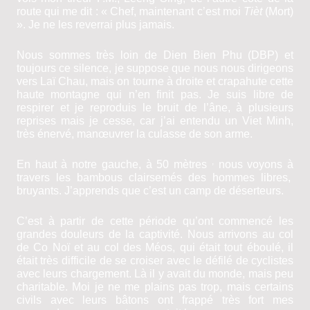
route qui me dit : « Chef, maintenant c’est moi
Tièt
(Mort)
». Je ne les reverrai plus jamais.
Nous sommes très loin de Dien Bien Phu (DBP) et
toujours ce silence, je suppose que nous nous dirigeons
vers Laï Chau, mais on tourne à droite et crapahute cette
haute montagne qui n’en finit pas. Je suis libre de
respirer et je reproduis le bruit de l’âne, à plusieurs
reprises mais je cesse, car j’ai entendu un Viet Minh,
très énervé, manœuvrer la culasse de son arme.
,
En haut
à notre gauche, à
50 mètres
nous voyons à
travers
les bambous
clairsemés des hommes libres,
bruyants. J’apprends que c’est un camp de déserteurs.
C’est à partir de cette période qu’ont commencé les
grandes douleurs de la captivité. Nous arrivons au col
de Co Noï et au col des Méos, qui était tout éboulé, il
était très difficile de se croiser avec le défilé de cyclistes
avec leurs chargement. Là il y avait du monde, mais peu
charitable. Moi je ne me plains pas trop, mais certains
civils avec leurs bâtons ont frappé très fort mes