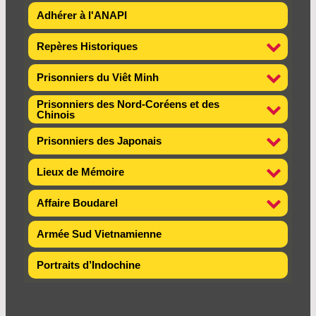
Adhérer à l'ANAPI
Repères Historiques
Prisonniers du Viêt Minh
Prisonniers des Nord-Coréens et des
Chinois
Prisonniers des Japonais
Lieux de Mémoire
Affaire Boudarel
Armée Sud Vietnamienne
Portraits d’Indochine