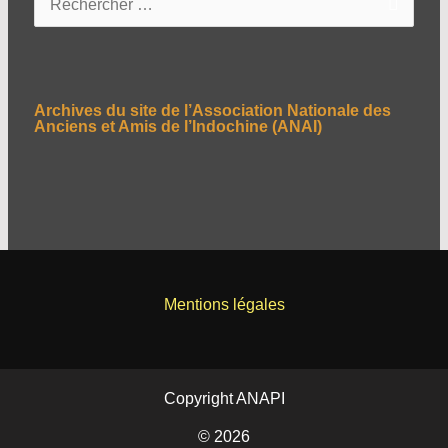
e
c
h
e
Archives du site de l’Association Nationale des
r
Anciens et Amis de l’Indochine (ANAI)
c
h
e
r
:
Mentions légales
Copyright ANAPI
© 2026