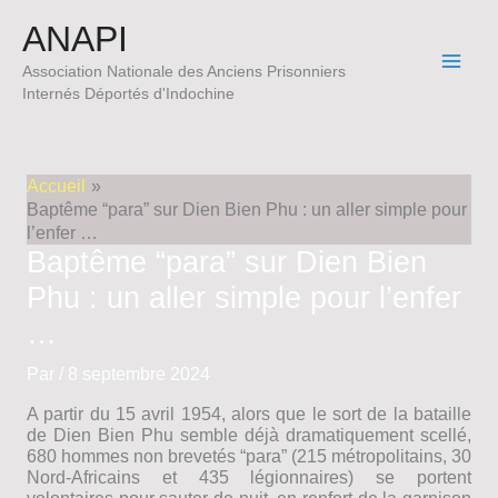
Aller
ANAPI
au
contenu
Association Nationale des Anciens Prisonniers
Internés Déportés d'Indochine
Accueil
Baptême “para” sur Dien Bien Phu : un aller simple pour
l’enfer …
Baptême “para” sur Dien Bien
Phu : un aller simple pour l’enfer
…
Par
/
8 septembre 2024
A partir du 15 avril 1954, alors que le sort de la bataille
de Dien Bien Phu semble déjà dramatiquement scellé,
680 hommes non brevetés “para” (215 métropolitains, 30
Nord-Africains et 435 légionnaires) se portent