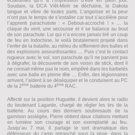
éclairantes qu’il a l’impression d’être en plein jour.
Soudain, la DCA Viêt-Minh se déchaine, le Dakota
tangue et vibre de toutes parts. L’angoisse et la peur
n’ont pas le temps de s’installer car tout s’accélère pour
l’apprenti parachutiste : « Debout-accroché ! » … la
claque du vent, une secousse et il se balance au bout
de son parachute. Lui qui n’a encore jamais tiré un coup
de feu en Indochine, le voilà brutalement projeté dans
l’enfer de la bataille, au milieu du sifflement des balles et
des explosions assourdissantes … Puis c’est le contact
rugueux avec le sol, son parachute qu’il ne parvient pas
à dégrafer, la découverte de son voisin de stick, dont il
ne connait même pas le nom, empêtré dans les barbelés
avec une balle en pleine tête … Enfin, des légionnaires
arrivent, l’aident à se déséquiper et le conduisent au PC
ème
ème
de la 2
batterie du 4
RAC.
Affecté sur la position Huguette, il devient alors le radio
du lieutenant Lagarde, chargé de régler les tirs de la
batterie. Au cours des derniers soubresauts de la
garnison assiégée, Pierre obtient deux citations mettant
en lumière son courage et son exemplarité au feu.
Jusqu’au 7 mai, il partage le sort dramatique des
défenseurs du camp retranché sous la pluie, dans la