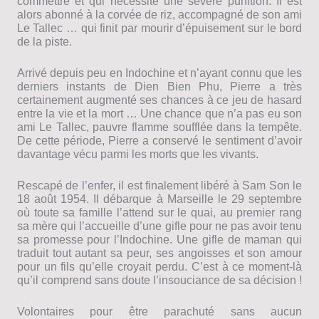
commettre et qui nécessite une sévère punition. Il est
alors abonné à la corvée de riz, accompagné de son ami
Le Tallec … qui finit par mourir d’épuisement sur le bord
de la piste.
Arrivé depuis peu en Indochine et n’ayant connu que les
derniers instants de Dien Bien Phu, Pierre a très
certainement augmenté ses chances à ce jeu de hasard
entre la vie et la mort … Une chance que n’a pas eu son
ami Le Tallec, pauvre flamme soufflée dans la tempête.
De cette période, Pierre a conservé le sentiment d’avoir
davantage vécu parmi les morts que les vivants.
Rescapé de l’enfer, il est finalement libéré à Sam Son le
18 août 1954. Il débarque à Marseille le 29 septembre
où toute sa famille l’attend sur le quai, au premier rang
sa mère qui l’accueille d’une gifle pour ne pas avoir tenu
sa promesse pour l’Indochine. Une gifle de maman qui
traduit tout autant sa peur, ses angoisses et son amour
pour un fils qu’elle croyait perdu. C’est à ce moment-là
qu’il comprend sans doute l’insouciance de sa décision !
Volontaires pour être parachuté sans aucun