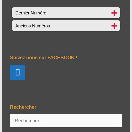
Dernier Numéro
Anciens Numéros
Suivez nous sur FACEBOOK !
Rechercher
R
e