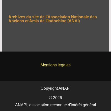
c
h
e
Archives du site de l’Association Nationale des
r
Anciens et Amis de l’Indochine (ANAI)
c
h
e
r
:
Mentions légales
Copyright ANAPI
© 2026
ANAPI, association reconnue d'intérêt général