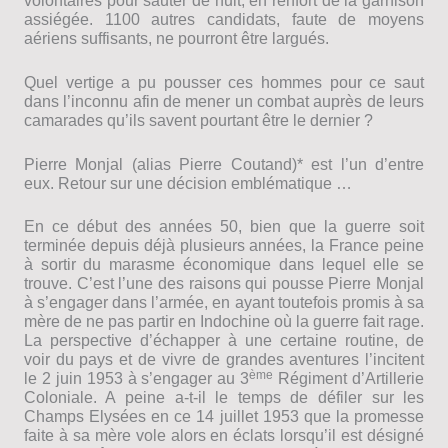
volontaires pour sauter de nuit, en renfort de la garnison
assiégée. 1100 autres candidats, faute de moyens
aériens suffisants, ne pourront être largués.
Quel vertige a pu pousser ces hommes pour ce saut
dans l’inconnu afin de mener un combat auprès de leurs
camarades qu’ils savent pourtant être le dernier ?
Pierre Monjal (alias Pierre Coutand)* est l’un d’entre
eux. Retour sur une décision emblématique …
En ce début des années 50, bien que la guerre soit
terminée depuis déjà plusieurs années, la France peine
à sortir du marasme économique dans lequel elle se
trouve. C’est l’une des raisons qui pousse Pierre Monjal
à s’engager dans l’armée, en ayant toutefois promis à sa
mère de ne pas partir en Indochine où la guerre fait rage.
La perspective d’échapper à une certaine routine, de
voir du pays et de vivre de grandes aventures l’incitent
ème
le 2 juin 1953 à s’engager au 3
Régiment d’Artillerie
Coloniale. A peine a-t-il le temps de défiler sur les
Champs Elysées en ce 14 juillet 1953 que la promesse
faite à sa mère vole alors en éclats lorsqu’il est désigné