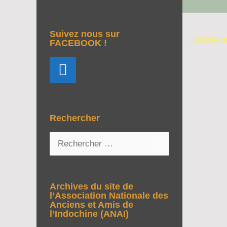
Suivez nous sur
←
Article 
FACEBOOK !
Rechercher
R
e
c
h
Archives du site de
e
l’Association Nationale des
Anciens et Amis de
r
l’Indochine (ANAI)
c