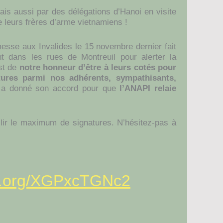
ais aussi par des délégations d’Hanoi en visite
e leurs frères d’arme vietnamiens !
messe aux Invalides le 15 novembre dernier fait
nt dans les rues de Montreuil pour alerter la
est de
notre honneur d’être à leurs cotés pour
tures
parmi nos adhérents, sympathisants,
e a donné son accord pour que
l’ANAPI relaie
lir le maximum de signatures. N’hésitez-pas à
/c.org/XGPxcTGNc2