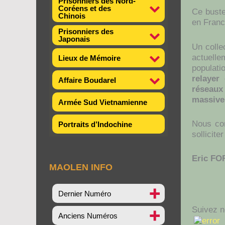
Prisonniers des Nord-
Coréens et des
Ce buste
Chinois
en Franc
Prisonniers des
Japonais
Un colle
actuelle
Lieux de Mémoire
populatio
relayer
Affaire Boudarel
réseaux
massivem
Armée Sud Vietnamienne
Nous com
Portraits d’Indochine
sollicite
Eric FO
MAOLEN INFO
Dernier Numéro
Suivez n
Anciens Numéros