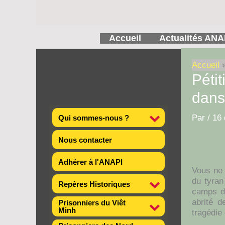
Aller
au
contenu
Accueil
Actualités ANA
Accueil
Pétit
dans
Par
/
16
Qui sommes-nous ?
Nous contacter
Adhérer à l'ANAPI
Vous ne 
du tyran
Repères Historiques
camps de
abrité 
Prisonniers du Viêt
Minh
tragédie