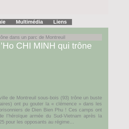
hie
Multimédia
Liens
trône dans un parc de Montreuil
e d’Ho CHI MINH qui trône
ille de Montreuil sous-bois (93) trône un buste
aires) ont pu gouter la « clémence » dans les
 prisonniers de Dien Bien Phu ! Ces camps ont
de l’héroïque armée du Sud-Vietnam après la
2025 pour les opposants au régime…